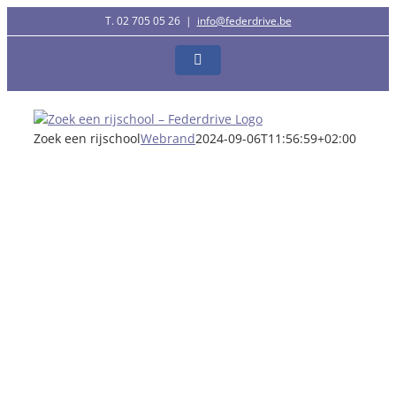
Ga
T. 02 705 05 26
|
info@federdrive.be
naar
inhoud
Facebook
Zoek een rijschool
Webrand
2024-09-06T11:56:59+02:00
Zoek een rijschool of
rijvaardigheidscentrum