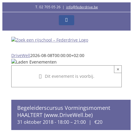
Ga
T. 02 705 05 26
|
info@federdrive.be
naar
inhoud
Facebook
DriveWell
2026-08-08T00:00:00+02:00
×
Dit evenement is voorbij.
Begeleiderscursus Vormingsmoment
HAALTERT (www.DriveWell.be)
31 oktober 2018 - 18:00
–
21:00
|
€20