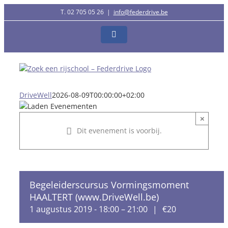
Ga
T. 02 705 05 26
|
info@federdrive.be
naar
inhoud
Facebook
DriveWell
2026-08-09T00:00:00+02:00
×
Dit evenement is voorbij.
Begeleiderscursus Vormingsmoment
HAALTERT (www.DriveWell.be)
1 augustus 2019 - 18:00
–
21:00
|
€20