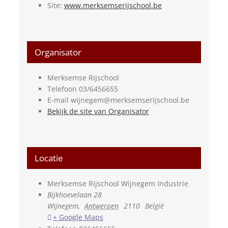
Site:
www.merksemserijschool.be
Organisator
Merksemse Rijschool
Telefoon
03/6456655
E-mail
wijnegem@merksemserijschool.be
Bekijk de site van Organisator
Locatie
Merksemse Rijschool Wijnegem Industrie
Bijkhoevelaan 28
Wijnegem
,
Antwerpen
2110
België
+ Google Maps