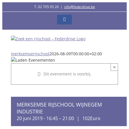
Ga
T. 02 705 05 26
|
info@federdrive.be
naar
inhoud
Facebook
merksemserijschool
2026-08-09T00:00:00+02:00
×
Dit evenement is voorbij.
MERKSEMSE RIJSCHOOL WIJNEGEM
INDUSTRIE
20 juni 2019 - 16:45
–
21:00
|
102Euro