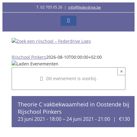
Ga
T. 02 705 05 26
|
info@federdrive.be
naar
inhoud
Facebook
Rijschool Pinkers
2026-08-10T00:00:00+02:00
×
Dit evenement is voorbij.
Theorie C vakbekwaamheid in Oostende bij
Rijschool Pinkers
23 juni 2021 - 18:00
–
24 juni 2021 - 21:00
|
€130