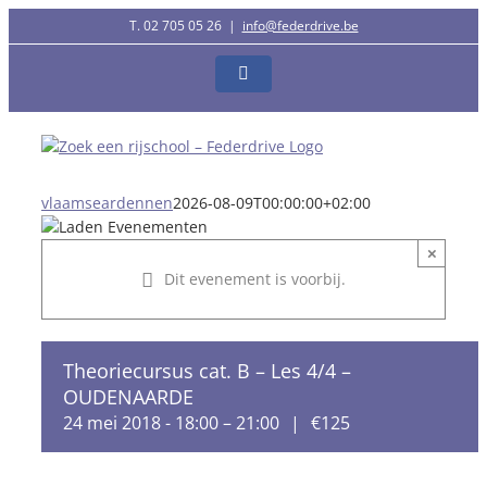
Ga
T. 02 705 05 26
|
info@federdrive.be
naar
inhoud
Facebook
vlaamseardennen
2026-08-09T00:00:00+02:00
×
Dit evenement is voorbij.
Theoriecursus cat. B – Les 4/4 –
OUDENAARDE
24 mei 2018 - 18:00
–
21:00
|
€125