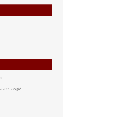
es
8200
België