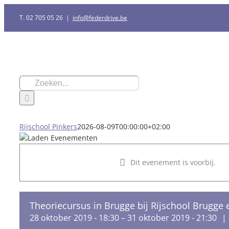
Ga
T. 02 705 05 26
|
info@federdrive.be
naar
inhoud
Zoeken
naar:
Rijschool Pinkers
2026-08-09T00:00:00+02:00
Dit evenement is voorbij.
Theoriecursus in Brugge bij Rijschool Brugge 
28 oktober 2019 - 18:30
–
31 oktober 2019 - 21:30
|