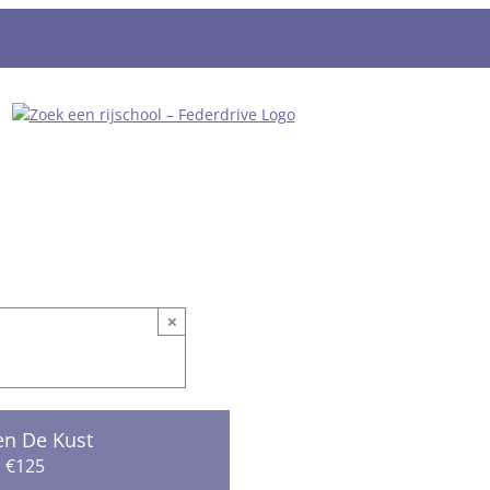
×
en De Kust
€125