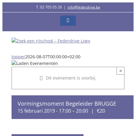
Ga
T. 02 705 05 26
|
info@federdrive.be
naar
inhoud
Facebook
topper
2026-08-07T00:00:00+02:00
×
Dit evenement is voorbij.
Vormingsmoment Begeleider BRUGGE
15 februari 2019 - 17:00
–
20:00
|
€20