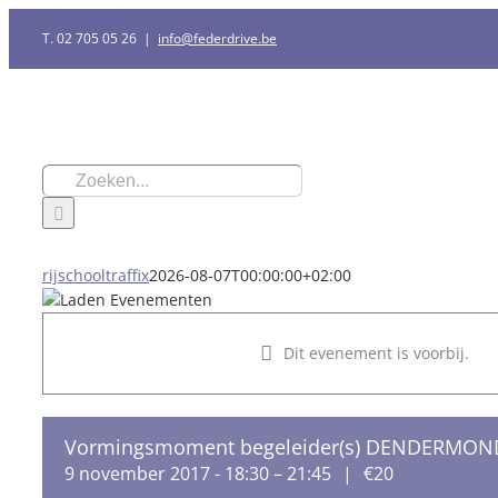
Ga
T. 02 705 05 26
|
info@federdrive.be
naar
inhoud
Zoeken
naar:
rijschooltraffix
2026-08-07T00:00:00+02:00
Dit evenement is voorbij.
Vormingsmoment begeleider(s) DENDERMON
9 november 2017 - 18:30
–
21:45
|
€20