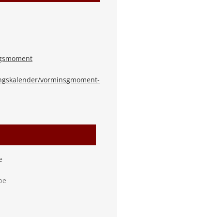
gsmoment
dingskalender/vorminsgmoment-
e
be