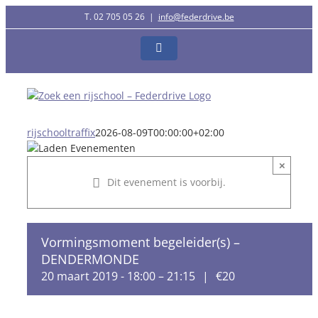
Ga
T. 02 705 05 26
|
info@federdrive.be
naar
inhoud
Facebook
rijschooltraffix
2026-08-09T00:00:00+02:00
×
Dit evenement is voorbij.
Vormingsmoment begeleider(s) –
DENDERMONDE
20 maart 2019 - 18:00
–
21:15
|
€20