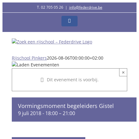
Ga
T. 02 705 05 26
|
info@federdrive.be
naar
inhoud
Facebook
Rijschool Pinkers
2026-08-06T00:00:00+02:00
×
Dit evenement is voorbij.
Vormingsmoment begeleiders Gistel
9 juli 2018 - 18:00
–
21:00