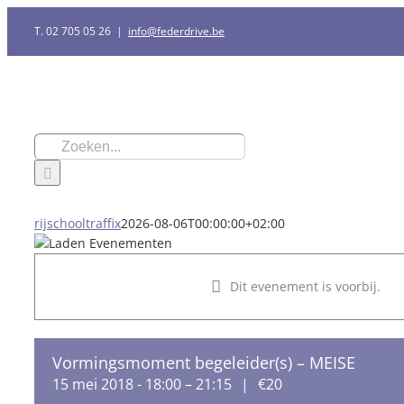
Ga
T. 02 705 05 26
|
info@federdrive.be
naar
inhoud
Zoeken
naar:
rijschooltraffix
2026-08-06T00:00:00+02:00
Dit evenement is voorbij.
Vormingsmoment begeleider(s) – MEISE
15 mei 2018 - 18:00
–
21:15
|
€20