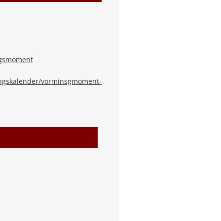
gsmoment
dingskalender/vorminsgmoment-