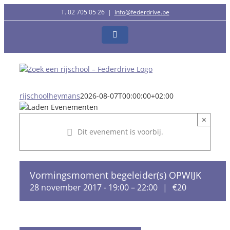
Ga
T. 02 705 05 26
|
info@federdrive.be
naar
inhoud
Facebook
rijschoolheymans
2026-08-07T00:00:00+02:00
×
Dit evenement is voorbij.
Vormingsmoment begeleider(s) OPWIJK
28 november 2017 - 19:00
–
22:00
|
€20