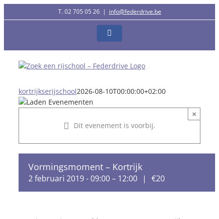
Ga
T. 02 705 05 26
|
info@federdrive.be
naar
inhoud
Facebook
kortrijkserijschool
2026-08-10T00:00:00+02:00
×
Dit evenement is voorbij.
Vormingsmoment – Kortrijk
2 februari 2019 - 09:00
–
12:00
|
€20