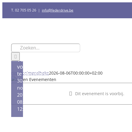
Ga
T. 02 705 05 26
|
info@federdrive.be
naar
inhoud
Zoeken
naar:
Vormingsmoment
voor begeleider(s)
rijschoolmerelbeke
te Merelbeke
2026-08-06T00:00:00+02:00
30
november
Dit evenement is voorbij.
2019 -
08:30
–
12:00