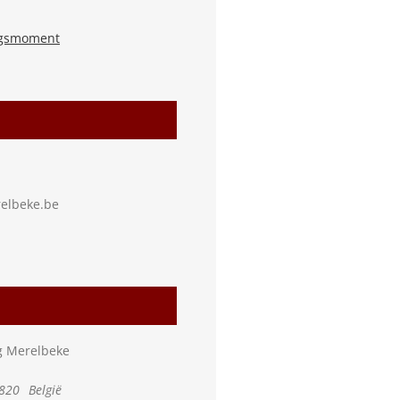
gsmoment
elbeke.be
ng Merelbeke
820
België